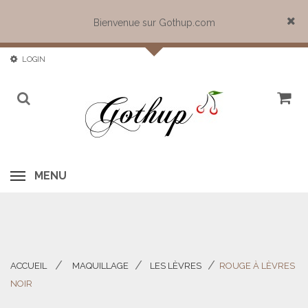
Bienvenue sur Gothup.com
Close
LOGIN
MENU
ACCUEIL
MAQUILLAGE
LES LÈVRES
ROUGE À LÈVRES
>
>
>
NOIR