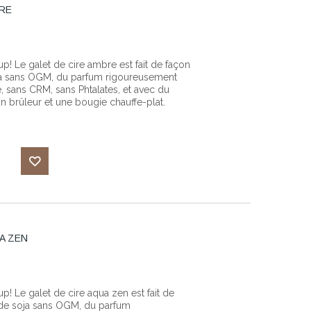
BRE
liste
d'envies
! Le galet de cire ambre est fait de façon
soja sans OGM, du parfum rigoureusement
e, sans CRM, sans Phtalates, et avec du
 un brûleur et une bougie chauffe-plat.
Ajouter
à ma
A ZEN
liste
d'envies
! Le galet de cire aqua zen est fait de
e de soja sans OGM, du parfum