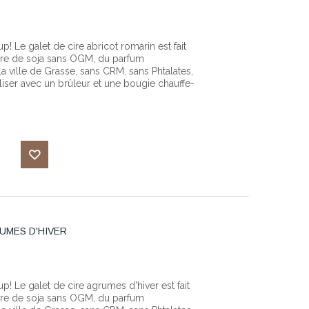
d'envies
 Le galet de cire abricot romarin est fait
cire de soja sans OGM, du parfum
 ville de Grasse, sans CRM, sans Phtalates,
iliser avec un brûleur et une bougie chauffe-
Ajouter
à ma
UMES D'HIVER
liste
d'envies
! Le galet de cire agrumes d'hiver est fait
cire de soja sans OGM, du parfum