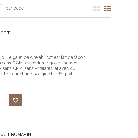
par page
ICOT
 Le galet de cire abricot est fait de façon
soja sans OGM, du parfum rigoureusement
e, sans CRM, sans Phtalates, et avec du
 un brûleur et une bougie chauffe-plat.
Ajouter
à ma
RICOT ROMARIN
liste