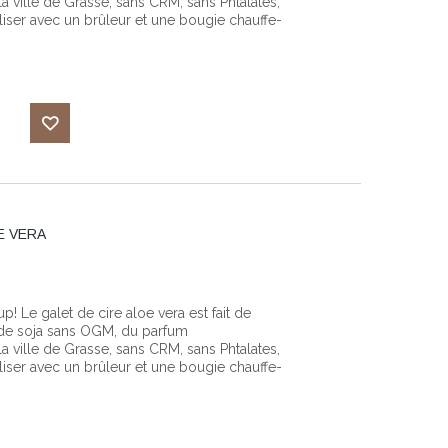
 ville de Grasse, sans CRM, sans Phtalates,
iliser avec un brûleur et une bougie chauffe-
Ajouter
à ma
E VERA
liste
d'envies
 Le galet de cire aloe vera est fait de
e de soja sans OGM, du parfum
 ville de Grasse, sans CRM, sans Phtalates,
iliser avec un brûleur et une bougie chauffe-