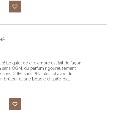
Ajouter
à ma
BRÉ
liste
d'envies
! Le galet de cire ambré est fait de façon
soja sans OGM, du parfum rigoureusement
e, sans CRM, sans Phtalates, et avec du
 un brûleur et une bougie chauffe-plat.
Ajouter
à ma