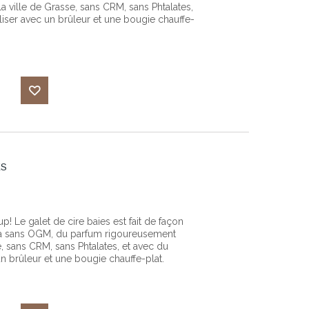
 ville de Grasse, sans CRM, sans Phtalates,
iliser avec un brûleur et une bougie chauffe-
Ajouter
à ma
ES
liste
d'envies
 Le galet de cire baies est fait de façon
soja sans OGM, du parfum rigoureusement
e, sans CRM, sans Phtalates, et avec du
 un brûleur et une bougie chauffe-plat.