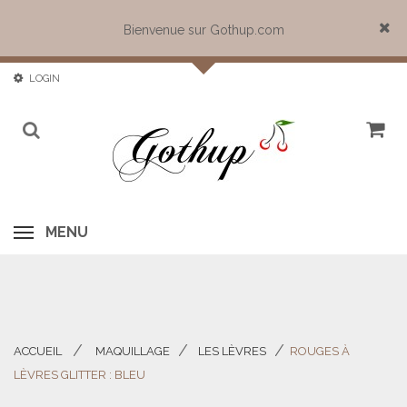
Bienvenue sur Gothup.com
Close
LOGIN
MENU
ACCUEIL
MAQUILLAGE
LES LÈVRES
ROUGES À
>
>
>
LÈVRES GLITTER : BLEU