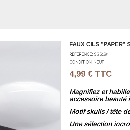
FAUX CILS "PAPER" 
REFERENCE:
SGS189
CONDITION:
NEUF
4,99 €
TTC
Magnifiez et habill
accessoire beauté 
Motif skulls / tête d
Une sélection incro